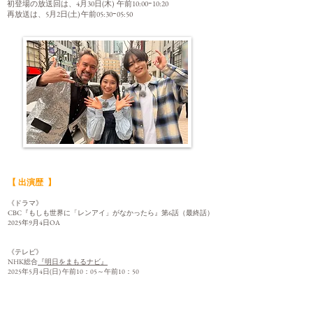
初登場の放送回は、
4月30日(木) 午前10:00ｰ10:20
再放送は、5月2日(土) 午前05:30ｰ05:50
【 出演歴 】
《ドラマ》
CBC『もしも世界に「レンアイ」がなかったら』第6話（最終話）
​2025年9月4日OA
​《テレビ》
NHK総合
『明日をまもるナビ』
​2025年5月4日(日) 午前10：05～午前10：50