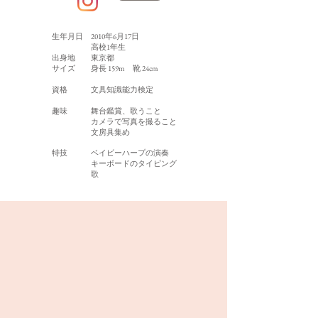
生年月日 2010年6月17日
​ 高校1年生
出身地 東京都
サイズ 身長 159m ​靴 24cm
資格 文具知識能力検定
趣味
舞台鑑賞、歌うこと
カメラで写真を撮ること
文房具集め
特技 ベイビーハープの演奏
キーボードのタイピング
歌