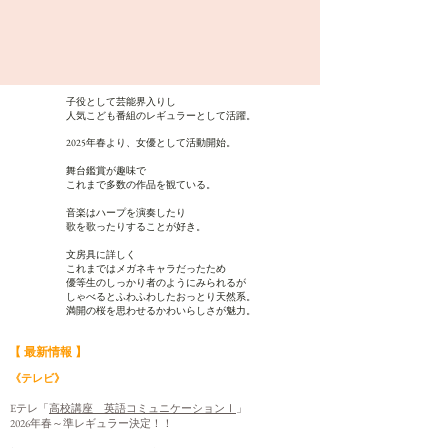
子役として芸能界入りし
人気こども番組のレギュラーとして活躍。
​2025年春より、女優として活動開始。
舞台鑑賞が趣味で
これまで多数の作品を観ている。
音楽はハープを演奏したり
歌を歌ったりすることが好き。
文房具に詳しく
これまではメガネキャラだったため
優等生のしっかり者のようにみられるが
しゃべるとふわふわしたおっとり天然系。
満開の桜を思わせるかわいらしさが魅力。
【 最新情報 】
《テレビ》
Eテレ「
高校講座 英語コミュニケーションⅠ
」
2026年春～準レギュラー決定！！