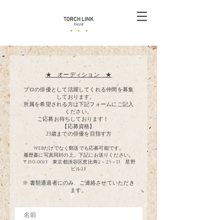
★ オーディション ★
プロの俳優として活躍してくれる仲間を募集
しております。
​所属を希望される方は下記フォームにご記入
ください。
ご応募お待ちしております！
【応募資格】
23歳までの俳優を目指す方
WEBだけでなく郵送でも応募可能です。
履歴書に写真同封の上、下記にお送りください。
​〒150-0013 東京
都渋谷区恵比寿2－25－13 星野
ビル2F
※ 書類通過者にのみ、ご連絡させていただき
ます。